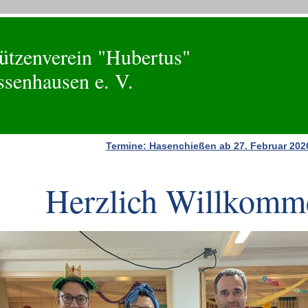
ützenverein "Hubertus"
senhausen e. V.
Termine: Hasenchießen ab 27. Februar 2026
Herzlich Willkomm