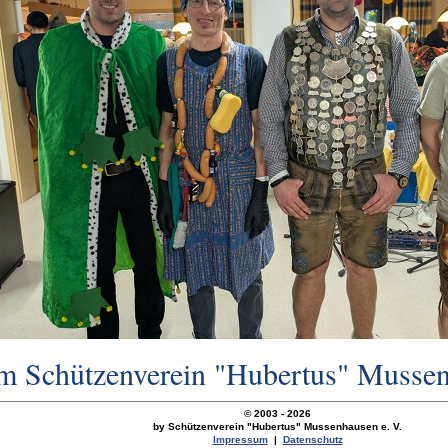
m Schützenverein "Hubertus" Mussen
© 2003 -
2026
by Schützenverein "Hubertus" Mussenhausen e. V.
Impressum
|
Datenschutz